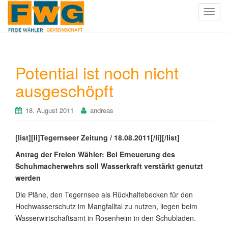
T
o
g
g
l
Potential ist noch nicht
e
ausgeschöpft
n
a
v
18. August 2011
andreas
i
g
[list][li]Tegernseer Zeitung / 18.08.2011[/li][/list]
a
t
Antrag der Freien Wähler: Bei Erneuerung des
i
Schuhmacherwehrs soll Wasserkraft verstärkt genutzt
o
werden
n
Die Pläne, den Tegernsee als Rückhaltebecken für den
Hochwasserschutz im Mangfalltal zu nutzen, liegen beim
Wasserwirtschaftsamt in Rosenheim in den Schubladen.