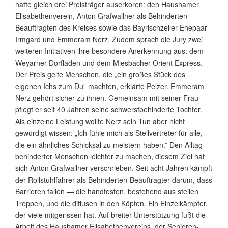
hatte gleich drei Preisträger auserkoren: den Haushamer
Elisabethenverein, Anton Grafwallner als Behinderten-
Beauftragten des Kreises sowie das Bayrischzeller Ehepaar
Irmgard und Emmeram Nerz. Zudem sprach die Jury zwei
weiteren Initiativen ihre besondere Anerkennung aus: dem
Weyarner Dorfladen und dem Miesbacher Orient Express.
Der Preis gelte Menschen, die „ein großes Stück des
eigenen Ichs zum Du” machten, erklärte Pelzer. Emmeram
Nerz gehört sicher zu ihnen. Gemeinsam mit seiner Frau
pflegt er seit 40 Jahren seine schwerstbehinderte Tochter.
Als einzelne Leistung wollte Nerz sein Tun aber nicht
gewürdigt wissen: „Ich fühle mich als Stellvertreter für alle,
die ein ähnliches Schicksal zu meistern haben.” Den Alltag
behinderter Menschen leichter zu machen, diesem Ziel hat
sich Anton Grafwallner verschrieben. Seit acht Jahren kämpft
der Rollstuhlfahrer als Behinderten-Beauftragter darum, dass
Barrieren fallen — die handfesten, bestehend aus steilen
Treppen, und die diffusen in den Köpfen. Ein Einzelkämpfer,
der viele mitgerissen hat. Auf breiter Unterstützung fußt die
Arbeit des Haushamer Elisabethenvereins, der Senioren-