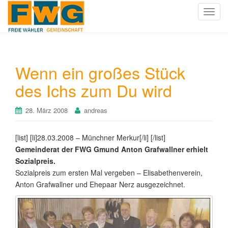
T
o
g
g
l
Wenn ein großes Stück
e
des Ichs zum Du wird
n
a
v
28. März 2008
andreas
i
g
[list] [li]28.03.2008 – Münchner Merkur[/li] [/list]
a
Gemeinderat der FWG Gmund Anton Grafwallner erhielt
t
Sozialpreis.
i
Sozialpreis zum ersten Mal vergeben – Elisabethenverein,
o
Anton Grafwallner und Ehepaar Nerz ausgezeichnet.
n