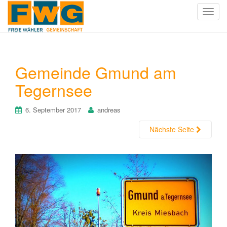
T
o
g
g
l
Gemeinde Gmund am
e
Tegernsee
n
a
v
6. September 2017
andreas
i
Nächste Seite
g
a
t
i
o
n