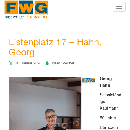
T
o
g
g
l
Listenplatz 17 – Hahn,
e
Georg
n
a
v
31. Januar 2026
Josef Stecher
i
g
Georg
a
Hahn
t
i
Selbstständ
o
iger
n
Kaufmann
59 Jahre
Dürnbach