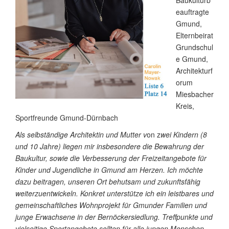
Baukulturb
eauftragte
Gmund,
Elternbeirat
Grundschul
e Gmund,
Architekturf
orum
Miesbacher
Kreis,
Sportfreunde Gmund-Dürnbach
Als selbständige Architektin und Mutter v
on z
wei Kindern (8
und 10 Jahre) liegen mir insbesondere die Bewahrung der
Baukultur, sowie die Verbesserung der Freizeitangebote für
Kinder und Jugendliche in Gmund am Herzen. Ich möchte
dazu beitragen, unseren Ort behutsam und zukunftsfähig
weiterzuentwickeln. Konkret unterstütze ich ein leistbares und
gemeinschaftliches Wohnprojekt für Gmunder Familien und
junge Erwachsene in der Bernöckersiedlung. Treffpunkte und
vielseitige Sportangebote sollten für alle jungen Menschen