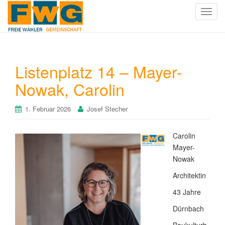
T
o
g
g
l
Listenplatz 14 – Mayer-
e
Nowak, Carolin
n
a
v
1. Februar 2026
Josef Stecher
i
g
Carolin
a
Mayer-
t
Nowak
i
o
Architektin
n
43 Jahre
Dürnbach