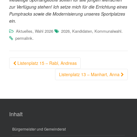
zur Verfügung stehen! Ich setze mich für die Errichtung eines
Pumptracks sowie die Modernisierung unseres Sportplatzes
ein.
,
,
,
.
Aktuelles
Wahl 2026
2026
Kandidaten
Kommunalwahl
.
permalink
Beitragsnavigation
Listenplatz 15 – Rabl, Andreas
Listenplatz 13 – Manhart, Anna
Inhalt
Bürgermeister und Gemeinderat