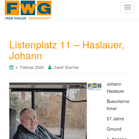
T
o
g
g
l
Listenplatz 11 – Haslauer,
e
Johann
n
a
v
1. Februar 2026
Josef Stecher
i
g
Johann
a
Haslauer
t
i
Busunterne
o
hmer
n
57 Jahre
Gmund