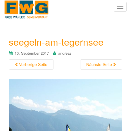
T
o
g
g
l
seegeln-am-tegernsee
e
n
10. September 2017
andreas
a
v
Vorherige Seite
Nächste Seite
i
g
a
t
i
o
n