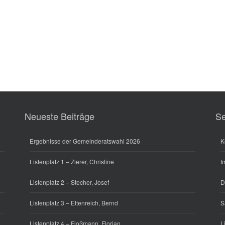
Neueste Beiträge
Se
Ergebnisse der Gemeinderatswahl 2026
K
Listenplatz 1 – Zierer, Christine
I
Listenplatz 2 – Stecher, Josef
D
Listenplatz 3 – Ettenreich, Bernd
S
Listenplatz 4 – Floßmann, Florian
L