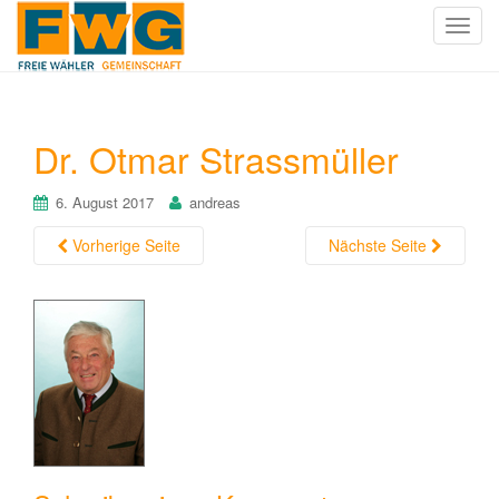
T
o
g
g
l
Dr. Otmar Strassmüller
e
n
6. August 2017
andreas
a
v
Vorherige Seite
Nächste Seite
i
g
a
t
i
o
n